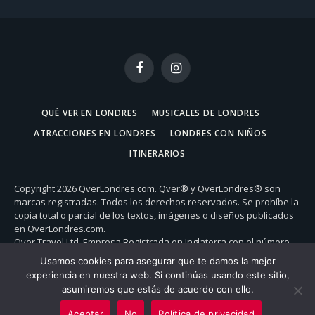
Facebook
Instagram
QUÉ VER EN LONDRES
MUSICALES DE LONDRES
ATRACCIONES EN LONDRES
LONDRES CON NIÑOS
ITINERARIOS
Copyright 2026 QverLondres.com. Qver® y QverLondres® son
marcas registradas. Todos los derechos reservados. Se prohíbe la
copia total o parcial de los textos, imágenes o diseños publicados
en QverLondres.com.
Qver Travel Ltd. Empresa Registrada en Inglaterra con el número
de registro 09148660 - 20-22 Wenlock Road, N1 7GU, Londres. Reino
Usamos cookies para asegurar que te damos la mejor
Unido.
experiencia en nuestra web. Si continúas usando este sitio,
Condiciones de Uso
|
Política de Privacidad
|
Conócenos
|
asumiremos que estás de acuerdo con ello.
Anúnciate en QverLondres
Aceptar
No
Política de privacidad