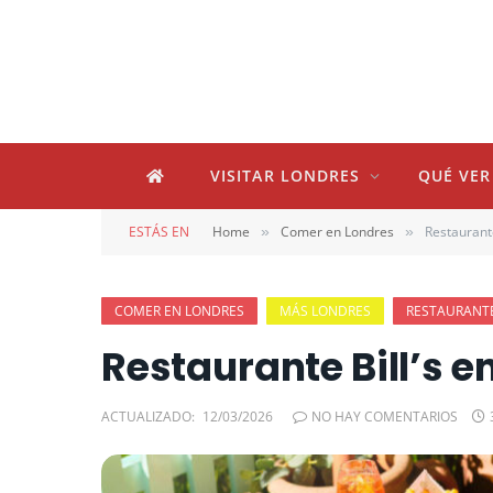
VISITAR LONDRES
QUÉ VER
ESTÁS EN
Home
Comer en Londres
Restaurante
»
»
COMER EN LONDRES
MÁS LONDRES
RESTAURANT
Restaurante Bill’s e
ACTUALIZADO:
12/03/2026
NO HAY COMENTARIOS