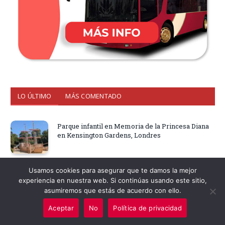
LO ÚLTIMO
MÁS COMENTADO
Parque infantil en Memoria de la Princesa Diana
en Kensington Gardens, Londres
Usamos cookies para asegurar que te damos la mejor
Cambio de Guardia en Londres: Cuándo y Dónde
experiencia en nuestra web. Si continúas usando este sitio,
verlo – Fechas 2026
asumiremos que estás de acuerdo con ello.
Aceptar
No
Política de privacidad
Cuál es el mejor autobús turístico de Londres