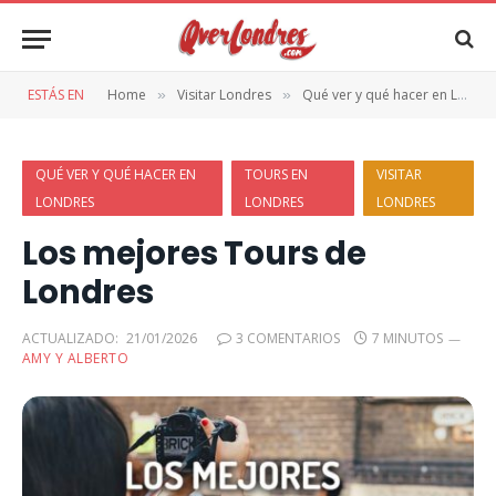
ESTÁS EN
Home
Visitar Londres
Qué ver y qué hacer en Londres
»
»
QUÉ VER Y QUÉ HACER EN
TOURS EN
VISITAR
LONDRES
LONDRES
LONDRES
Los mejores Tours de
Londres
ACTUALIZADO:
21/01/2026
3 COMENTARIOS
7 MINUTOS
AMY Y ALBERTO