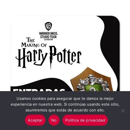
Usamos cookies para asegurar que te damos la mejor
experiencia en nuestra web. Si continúas usando este sitio,
asumiremos que estás de acuerdo con ello.
Aceptar
No
Política de privacidad