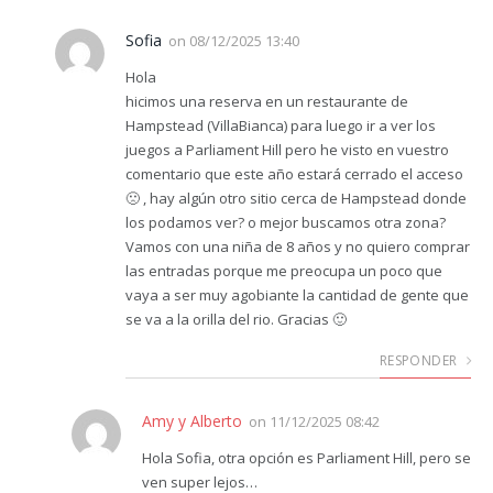
Sofia
on
08/12/2025 13:40
Hola
hicimos una reserva en un restaurante de
Hampstead (VillaBianca) para luego ir a ver los
juegos a Parliament Hill pero he visto en vuestro
comentario que este año estará cerrado el acceso
🙁 , hay algún otro sitio cerca de Hampstead donde
los podamos ver? o mejor buscamos otra zona?
Vamos con una niña de 8 años y no quiero comprar
las entradas porque me preocupa un poco que
vaya a ser muy agobiante la cantidad de gente que
se va a la orilla del rio. Gracias 🙂
RESPONDER
Amy y Alberto
on
11/12/2025 08:42
Hola Sofia, otra opción es Parliament Hill, pero se
ven super lejos…