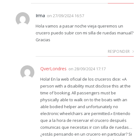
Irma
on
27/09/2024 16:57
Hola vamos a pasar noche vieja queremos un
crucero puedo subir con mi silla de ruedas manual?
Gracias
RESPONDER
QverLondres
on
28/09/2024 17:17
Hola! En la web oficial de los cruceros dice: «A
person with a disability must disclose this at the
time of booking. All passengers must be
physically able to walk on to the boats with an
able bodied helper and unfortunately no
electronic wheelchairs are permitted.» Entiendo
que a la hora de reservar el crucero después
comunicas que necesitas ir con silla de ruedas…
¿estás pensando en un crucero en particular? Si