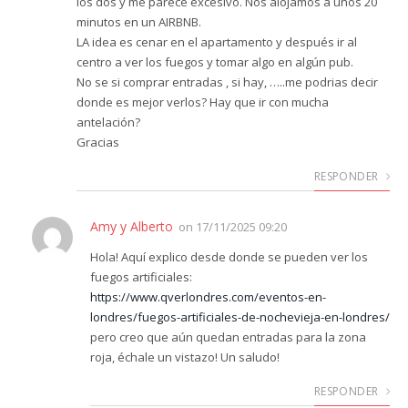
los dos y me parece excesivo. Nos alojamos a unos 20
minutos en un AIRBNB.
LA idea es cenar en el apartamento y después ir al
centro a ver los fuegos y tomar algo en algún pub.
No se si comprar entradas , si hay, …..me podrias decir
donde es mejor verlos? Hay que ir con mucha
antelación?
Gracias
RESPONDER
Amy y Alberto
on
17/11/2025 09:20
Hola! Aquí explico desde donde se pueden ver los
fuegos artificiales:
https://www.qverlondres.com/eventos-en-
londres/fuegos-artificiales-de-nochevieja-en-londres/
pero creo que aún quedan entradas para la zona
roja, échale un vistazo! Un saludo!
RESPONDER