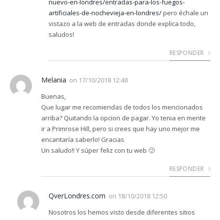
nuevo-en-londres/entradas-para-los-fuegos-
artificiales-de-nochevieja-en-londres/
pero échale un
vistazo a la web de entradas donde explica todo,
saludos!
RESPONDER
Melania
on
17/10/2018 12:48
Buenas,
Que lugar me recomiendas de todos los mencionados
arriba? Quitando la opcion de pagar. Yo tenia en mente
ir a Primrose Hill, pero si crees que hay uno mejor me
encantaría saberlo! Gracias
Un saludo!! Y súper feliz con tu web 🙂
RESPONDER
QverLondres.com
on
18/10/2018 12:50
Nosotros los hemos visto desde diferentes sitios