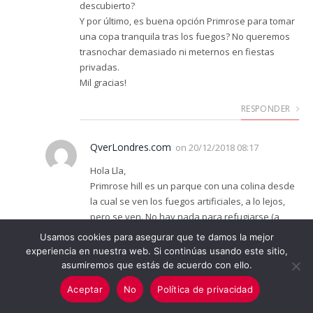
descubierto?
Y por último, es buena opción Primrose para tomar
una copa tranquila tras los fuegos? No queremos
trasnochar demasiado ni meternos en fiestas
privadas.
Mil gracias!
RESPONDER
QverLondres.com
on
20/12/2018 08:17
Hola Lla,
Primrose hill es un parque con una colina desde
la cual se ven los fuegos artificiales, a lo lejos,
pero se ven. No hay nada para refugiarse (a
parte de árboles). Por la.zona hay pubs donde
Usamos cookies para asegurar que te damos la mejor
podréis tomar algo. Un saludo!
experiencia en nuestra web. Si continúas usando este sitio,
asumiremos que estás de acuerdo con ello.
RESPONDER
Aceptar
No
Política de privacidad
Magnolia
on
27/12/2017 19:44