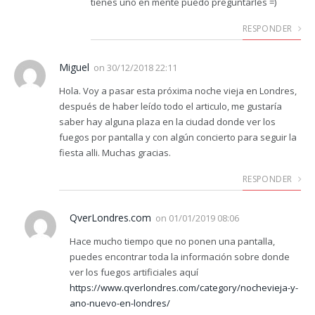
tienes uno en mente puedo preguntarles =)
RESPONDER
Miguel
on
30/12/2018 22:11
Hola. Voy a pasar esta próxima noche vieja en Londres,
después de haber leído todo el articulo, me gustaría
saber hay alguna plaza en la ciudad donde ver los
fuegos por pantalla y con algún concierto para seguir la
fiesta alli. Muchas gracias.
RESPONDER
QverLondres.com
on
01/01/2019 08:06
Hace mucho tiempo que no ponen una pantalla,
puedes encontrar toda la información sobre donde
ver los fuegos artificiales aquí
https://www.qverlondres.com/category/nochevieja-y-
ano-nuevo-en-londres/