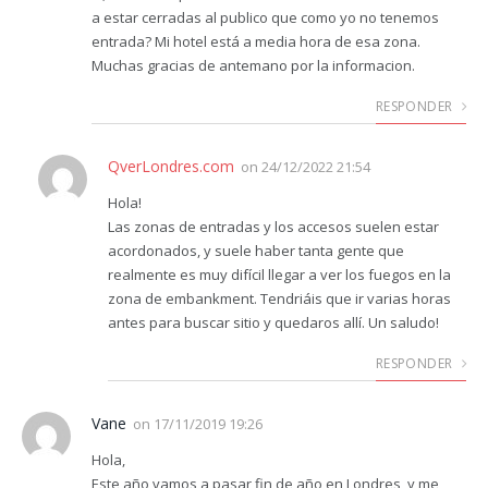
a estar cerradas al publico que como yo no tenemos
entrada? Mi hotel está a media hora de esa zona.
Muchas gracias de antemano por la informacion.
RESPONDER
QverLondres.com
on
24/12/2022 21:54
Hola!
Las zonas de entradas y los accesos suelen estar
acordonados, y suele haber tanta gente que
realmente es muy difícil llegar a ver los fuegos en la
zona de embankment. Tendriáis que ir varias horas
antes para buscar sitio y quedaros allí. Un saludo!
RESPONDER
Vane
on
17/11/2019 19:26
Hola,
Este año vamos a pasar fin de año en Londres, y me