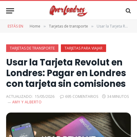
ESTÁS EN
Home
Tarjetas de transporte
Usar la Tarjeta Revolut en Londres: Pagar en Londres con tarjeta sin comisiones
»
»
TARJETAS DE TRANSPORTE
TARJETAS PARA VIAJAR
Usar la Tarjeta Revolut en
Londres: Pagar en Londres
con tarjeta sin comisiones
ACTUALIZADO:
15/05/2026
695 COMENTARIOS
34 MINUTOS
AMY Y ALBERTO