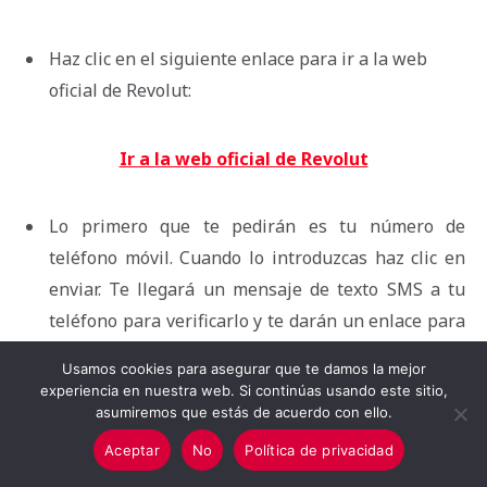
Haz clic en el siguiente enlace para ir a la web
oficial de Revolut:
Ir a la web oficial de Revolut
Lo primero que te pedirán es tu número de
teléfono móvil. Cuando lo introduzcas haz clic en
enviar. Te llegará un mensaje de texto SMS a tu
teléfono para verificarlo y te darán un enlace para
poder descargar la aplicación móvil de Revolut y
Usamos cookies para asegurar que te damos la mejor
terminar de crear tu cuenta de usuario ahí.
experiencia en nuestra web. Si continúas usando este sitio,
asumiremos que estás de acuerdo con ello.
Es posible que os pidan algún documento personal
Aceptar
No
Política de privacidad
como una foto del DNI para verificar tus datos. La
misma aplicación te explica todos los pasos y