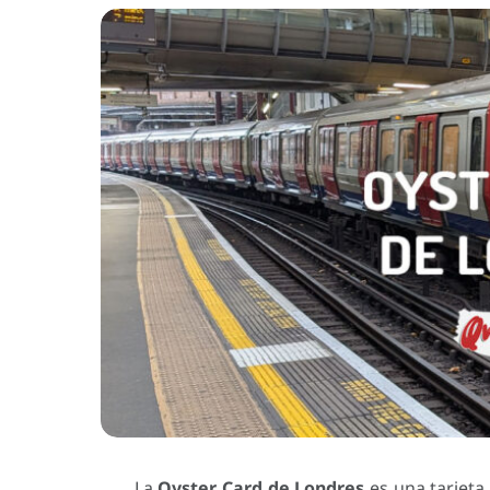
La
Oyster Card de Londres
es una tarjeta