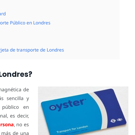
ard
porte Público en Londres
rjeta de transporte de Londres
 Londres?
 magnética de
s sencilla y
 público en
al, es decir,
ersona
, no es
ra más de una