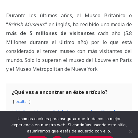
Durante los últimos años, el Museo Británico o
“
British Museum
” en inglés, ha recibido una media de
más de 5 millones de visitantes
cada año (5.8
Millones durante el último año) por lo que está
considerado el tercer museo con más visitantes del
mundo. Sólo lo superan el museo del Louvre en París
y el Museo Metropolitan de Nueva York.
¿Qué vas a encontrar en éste artículo?
ocultar
1
Visitar el Museo Británico en Londres (British
Usamos cookies para asegurar que te damos la mejor
Museum)
experiencia en nuestra web. Si continúas usando este sitio,
2
Reservar entrada para el Museo Británico de
asumiremos que estás de acuerdo con ello.