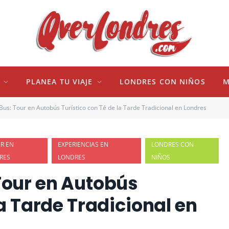
PLANEA TU VIAJE
LONDRES CON NIÑOS
M
Bus: Tour en Autobús Turístico con Té de la Tarde Tradicional en Londres
R EN
EXPERIENCIAS EN
LONDRES CON
RES
LONDRES
NIÑOS
Tour en Autobús
la Tarde Tradicional en