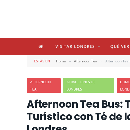
VISITAR LONDRES
QUÉ VER
ESTÁS EN
Home
Afternoon Tea
Afternoon Tea 
»
»
AFTERNOON
ATRACCIONES DE
COME
TEA
LONDRES
LOND
Afternoon Tea Bus: 
Turístico con Té de 
Londres