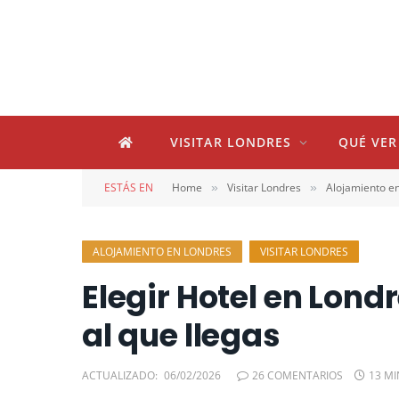
VISITAR LONDRES
QUÉ VER
ESTÁS EN
Home
Visitar Londres
Alojamiento e
»
»
ALOJAMIENTO EN LONDRES
VISITAR LONDRES
Elegir Hotel en Lond
al que llegas
ACTUALIZADO:
06/02/2026
26 COMENTARIOS
13 M