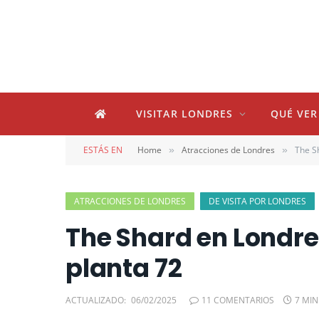
VISITAR LONDRES
QUÉ VER
ESTÁS EN
Home
Atracciones de Londres
The Sh
»
»
ATRACCIONES DE LONDRES
DE VISITA POR LONDRES
The Shard en Londres
planta 72
ACTUALIZADO:
06/02/2025
11 COMENTARIOS
7 MI