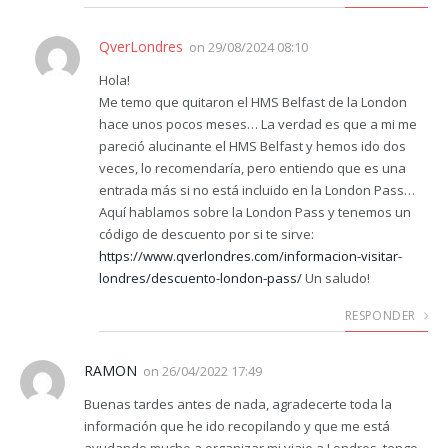
QverLondres
on
29/08/2024 08:10
Hola!
Me temo que quitaron el HMS Belfast de la London
hace unos pocos meses… La verdad es que a mi me
pareció alucinante el HMS Belfast y hemos ido dos
veces, lo recomendaría, pero entiendo que es una
entrada más si no está incluido en la London Pass…
Aquí hablamos sobre la London Pass y tenemos un
código de descuento por si te sirve:
https://www.qverlondres.com/informacion-visitar-
londres/descuento-london-pass/
Un saludo!
RESPONDER
RAMON
on
26/04/2022 17:49
Buenas tardes antes de nada, agradecerte toda la
información que he ido recopilando y que me está
ayudando mucho a organizar mi viaje a Londres, tengo