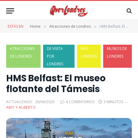
ESTÁS EN
Home
Atracciones de Londres
HMS Belfast: El museo flotante del Támesis
»
»
ATRACCIONES
DE VISITA
MÁS
MUSEOS DE
DE LONDRES
POR
LONDRES
LONDRES
LONDRES
HMS Belfast: El museo
flotante del Támesis
ACTUALIZADO:
26/06/2025
4 COMENTARIOS
3 MINUTOS
AMY Y ALBERTO