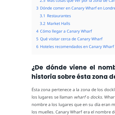
2.5
Más cosas que ver por la zona de Ca
3
Dónde comer en Canary Wharf en Londr
3.1
Restaurantes
3.2
Market Halls
4
Cómo llegar a Canary Wharf
5
Qué visitar cerca de Canary Wharf
6
Hoteles recomendados en Canary Wharf 
¿De dónde viene el nom
historia sobre ésta zona d
Ésta zona pertenece a la zona de los dockl
los lugares se llaman
wharf
o
docks
. Whar
nombre a los lugares que en su día eran m
los muelles. Canary Wharf era el nombre d