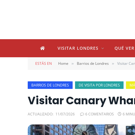
VISITAR LONDRES
QUÉ VER
ESTÁS EN
Home
Barrios de Londres
Visitar Ca
»
»
BARRIOS DE LONDRES
DE VISITA POR LONDRES
MÁ
Visitar Canary Whar
ACTUALIZADO:
11/07/2026
6 COMENTARIOS
6 MIN