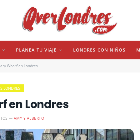
PLANEA TU VIAJE
LONDRES CON NIÑOS
M
nary Wharf en Londres
S LONDRES
f en Londres
UTOS
AMY Y ALBERTO