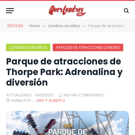
ESTÁS EN
Home
Londres con niños
Parque de atracciones de Thorpe Park: Adrenalina y diversión
»
»
LONDRES CON NIÑOS
PARQUES DE ATRACCIONES LONDRES
Parque de atracciones de
Thorpe Park: Adrenalina y
diversión
ACTUALIZADO:
18/05/2025
NO HAY COMENTARIOS
9 MINUTOS
AMY Y ALBERTO