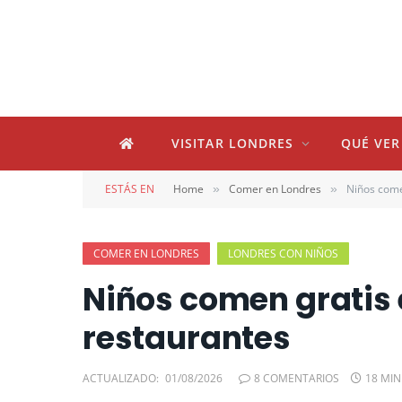
VISITAR LONDRES
QUÉ VER
ESTÁS EN
Home
Comer en Londres
Niños come
»
»
COMER EN LONDRES
LONDRES CON NIÑOS
Niños comen gratis 
restaurantes
ACTUALIZADO:
01/08/2026
8 COMENTARIOS
18 MI