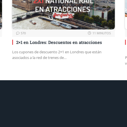
570
11 MINUTOS
2×1 en Londres: Descuentos en atracciones
Los cupones de descuento 2×1 en Londres que están
asociados a la red de trenes de…
P
v