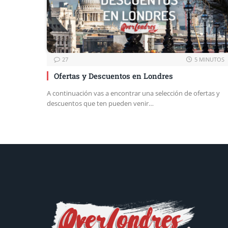
27
5 MINUTOS
Ofertas y Descuentos en Londres
A continuación vas a encontrar una selección de ofertas y
descuentos que ten pueden venir…