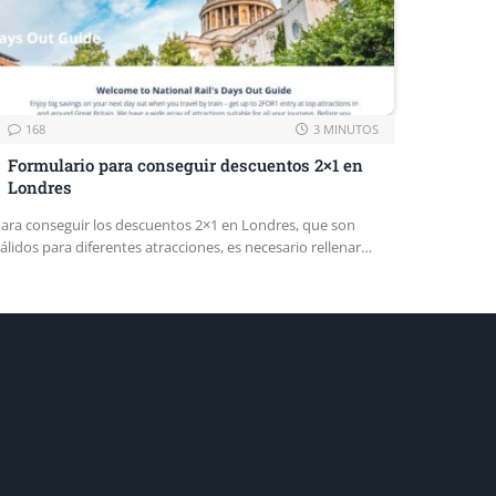
168
3 MINUTOS
Formulario para conseguir descuentos 2×1 en
Londres
ara conseguir los descuentos 2×1 en Londres, que son
álidos para diferentes atracciones, es necesario rellenar…