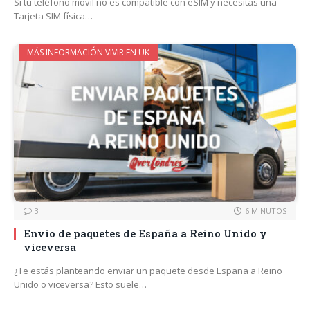
Si tu teléfono móvil no es compatible con eSIM y necesitas una
Tarjeta SIM física…
MÁS INFORMACIÓN VIVIR EN UK
3
6 MINUTOS
Envío de paquetes de España a Reino Unido y
viceversa
¿Te estás planteando enviar un paquete desde España a Reino
Unido o viceversa? Esto suele…