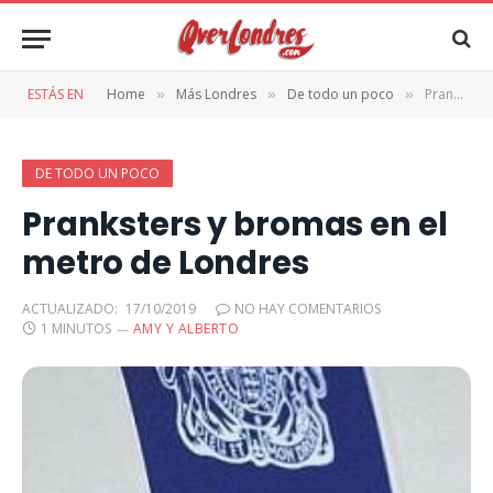
ESTÁS EN
Home
Más Londres
De todo un poco
Pranksters y bromas en el metro de Londres
»
»
»
DE TODO UN POCO
Pranksters y bromas en el
metro de Londres
ACTUALIZADO:
17/10/2019
NO HAY COMENTARIOS
1 MINUTOS
AMY Y ALBERTO