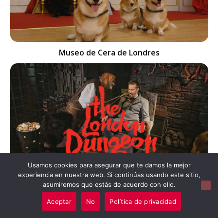
Museo de Cera de Londres
Usamos cookies para asegurar que te damos la mejor
experiencia en nuestra web. Si continúas usando este sitio,
asumiremos que estás de acuerdo con ello.
The London Dungeon
Aceptar
No
Política de privacidad