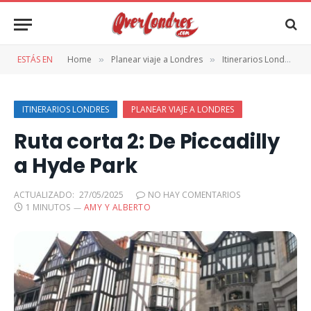
ESTÁS EN
Home
Planear viaje a Londres
Itinerarios Londres
»
»
»
ITINERARIOS LONDRES
PLANEAR VIAJE A LONDRES
Ruta corta 2: De Piccadilly
a Hyde Park
ACTUALIZADO:
27/05/2025
NO HAY COMENTARIOS
1 MINUTOS
AMY Y ALBERTO