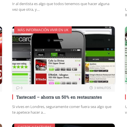
Ir al dentista es algo que todos tenemos que hacer alguna
vez que otra, y…
U
R
MÁS INFORMACIÓN VIVIR EN UK
0
3 MINUTOS
Tastecard – ahorra un 50% en restaurantes
Si vives en Londres, seguramente comer fuera sea algo que
U
te apetece hacer a…
v