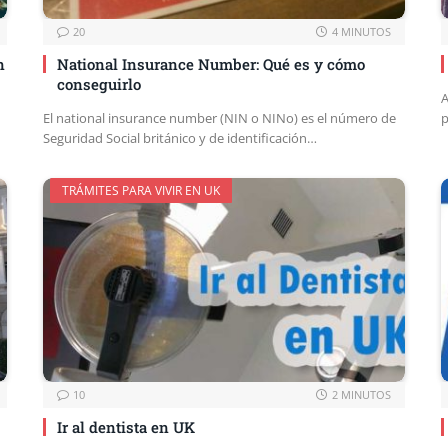
20
4 MINUTOS
n
National Insurance Number: Qué es y cómo
conseguirlo
A
El national insurance number (NIN o NINo) es el número de
p
Seguridad Social británico y de identificación…
TRÁMITES PARA VIVIR EN UK
10
2 MINUTOS
Ir al dentista en UK