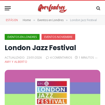
ESTÁS EN
Home
Eventos en Londres
London Jazz Festival
»
»
EVENTOS EN LONDRES
EVENTOS NOVIEMBRE
London Jazz Festival
ACTUALIZADO:
23/01/2026
4 COMENTARIOS
1 MINUTOS
AMY Y ALBERTO