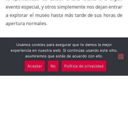
evento especial, y otros simplemente nos dejan entrar
a explorar el museo hasta más tarde de sus horas de
apertura normales.
Más información
Usamos cookies para asegurar que te damos la mejor
experiencia en nuestra web. Si continúas usando este sitio,
Cuándo:
mayo 2018
asumiremos que estás de acuerdo con ello.
Dónde:
Diferentes museos
Aceptar
No
Política de privacidad
Cuánto:
Según evento
AMY Y ALBERTO
Website
Facebook
Instagram
Hola, somos Amy y Alberto y vivimos en Londres
desde 2010. Cada día recorremos las calles de esta