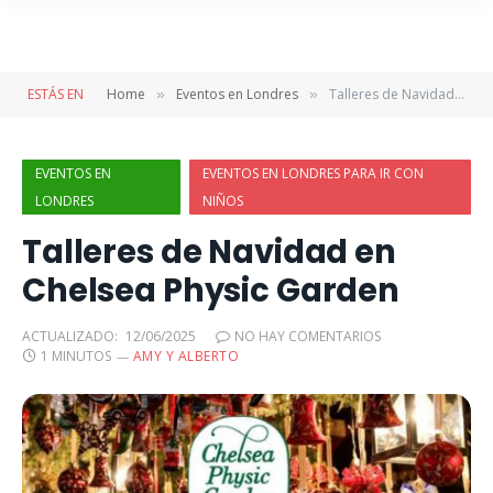
ESTÁS EN
Home
Eventos en Londres
Talleres de Navidad en Chelsea Physic Garden
»
»
EVENTOS EN
EVENTOS EN LONDRES PARA IR CON
LONDRES
NIÑOS
Talleres de Navidad en
Chelsea Physic Garden
ACTUALIZADO:
12/06/2025
NO HAY COMENTARIOS
1 MINUTOS
AMY Y ALBERTO