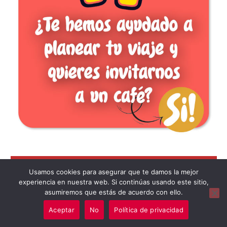
ÚLTIMOS COMENTARIOS
Usamos cookies para asegurar que te damos la mejor
experiencia en nuestra web. Si continúas usando este sitio,
asumiremos que estás de acuerdo con ello.
en
AMY Y ALBERTO
Palacio de Buckingham abierto al público en verano
Aceptar
No
Política de privacidad
en
PEPA