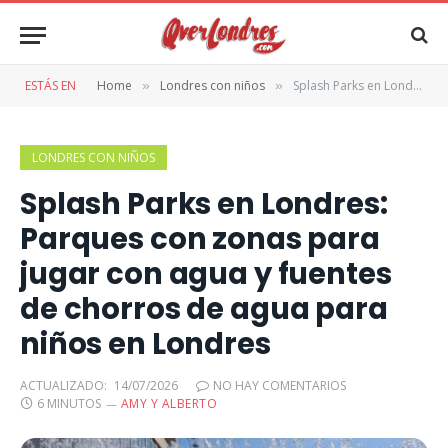
ESTÁS EN
Home
Londres con niños
Splash Parks en Londres: Parques con zonas para jugar con agua y fuentes de chorros de agua para niños en Londres
»
»
LONDRES CON NIÑOS
Splash Parks en Londres:
Parques con zonas para
jugar con agua y fuentes
de chorros de agua para
niños en Londres
ACTUALIZADO:
14/07/2026
NO HAY COMENTARIOS
6 MINUTOS
AMY Y ALBERTO