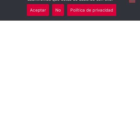
Aceptar
No
Política de privacidad
¿Quiénes eran los muertos marginados de
Londres?
No se sabe la fecha exacta en la que comenzó este
cementerio, pero el autor John Stow escribió sobre su
existencia en el año 1598, llamándolo «
el
cementerio de las mujeres solteras
«.
En la época medieval el Sur de Londres, y más en
concreto la zona de Southwark, era una zona que no