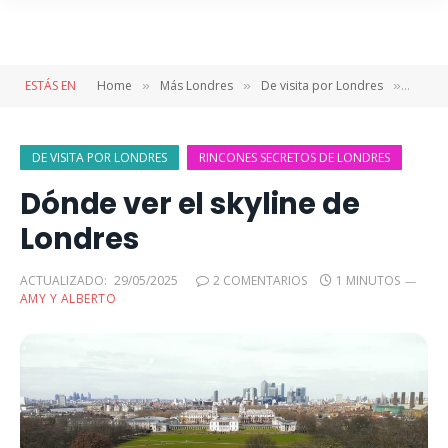
ESTÁS EN
Home
Más Londres
De visita por Londres
Dónde 
»
»
»
DE VISITA POR LONDRES
RINCONES SECRETOS DE LONDRES
Dónde ver el skyline de
Londres
ACTUALIZADO:
29/05/2025
2 COMENTARIOS
1 MINUTOS
AMY Y ALBERTO