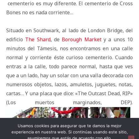
cementerio es muy diferente. El cementerio de Cross
Bones no es nada corriente…
Situado en Southwark, al lado de London Bridge, del
edificio
The Shard
, de
Borough Market
y a unos 10
minutos del Támesis, nos encontramos en una calle
normal y corriente éste curioso cementerio. Cuando
entras a la calle, todo parece normal, hasta que ves
que a un lado, hay un solar con una valla decorada con
numerosos objetos, lazos, amuletos, juguetes, notas,
cartas… Y una placa que dice: «The Outcast Dead, RIP»
(Los muertos marginados, DEP).
Usamos cookies para asegurar que te damos la mejor
experiencia en nuestra web. Si continúas usando este sitio,
asumiremos que estás de acuerdo con ello.