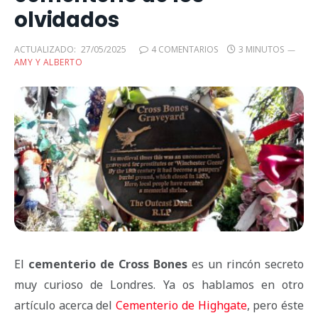
olvidados
ACTUALIZADO:
27/05/2025
4 COMENTARIOS
3 MINUTOS
AMY Y ALBERTO
El
cementerio de Cross Bones
es un rincón secreto
muy curioso de Londres. Ya os hablamos en otro
artículo acerca del
Cementerio de Highgate
, pero éste