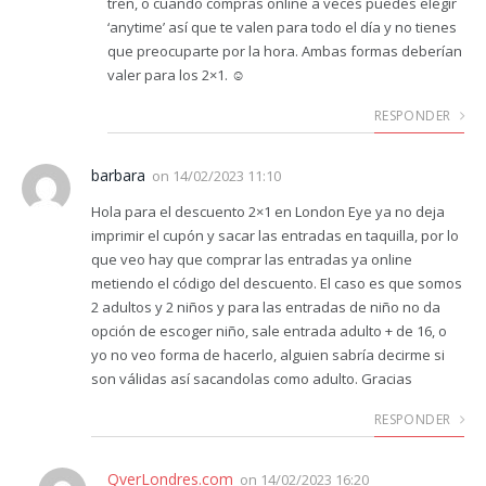
tren, o cuando compras online a veces puedes elegir
‘anytime’ así que te valen para todo el día y no tienes
que preocuparte por la hora. Ambas formas deberían
valer para los 2×1. ☺️
RESPONDER
barbara
on
14/02/2023 11:10
Hola para el descuento 2×1 en London Eye ya no deja
imprimir el cupón y sacar las entradas en taquilla, por lo
que veo hay que comprar las entradas ya online
metiendo el código del descuento. El caso es que somos
2 adultos y 2 niños y para las entradas de niño no da
opción de escoger niño, sale entrada adulto + de 16, o
yo no veo forma de hacerlo, alguien sabría decirme si
son válidas así sacandolas como adulto. Gracias
RESPONDER
QverLondres.com
on
14/02/2023 16:20