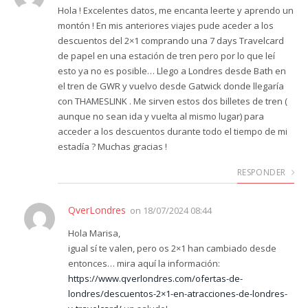
Hola ! Excelentes datos, me encanta leerte y aprendo un
montón ! En mis anteriores viajes pude aceder a los
descuentos del 2×1 comprando una 7 days Travelcard
de papel en una estación de tren pero por lo que leí
esto ya no es posible… Llego a Londres desde Bath en
el tren de GWR y vuelvo desde Gatwick donde llegaría
con THAMESLINK . Me sirven estos dos billetes de tren (
aunque no sean ida y vuelta al mismo lugar) para
acceder a los descuentos durante todo el tiempo de mi
estadía ? Muchas gracias !
RESPONDER
QverLondres
on
18/07/2024 08:44
Hola Marisa,
igual sí te valen, pero os 2×1 han cambiado desde
entonces… mira aquí la información:
https://www.qverlondres.com/ofertas-de-
londres/descuentos-2×1-en-atracciones-de-londres-