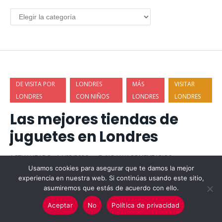
DE VISITA POR
LONDRES
MÁS
VISITAR
LONDRES
CON NIÑOS
LONDRES
LONDRES
Las mejores tiendas de
juguetes en Londres
ACTUALIZADO:
14/05/2026
NO HAY COMENTARIOS
7 MINUTOS
AMY Y ALBERTO
Usamos cookies para asegurar que te damos la mejor
experiencia en nuestra web. Si continúas usando este sitio,
asumiremos que estás de acuerdo con ello.
Aceptar
No
Política de privacidad