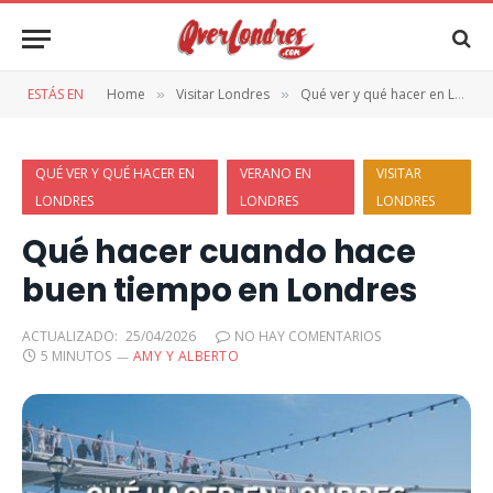
ESTÁS EN
Home
Visitar Londres
Qué ver y qué hacer en Londres
»
»
QUÉ VER Y QUÉ HACER EN
VERANO EN
VISITAR
LONDRES
LONDRES
LONDRES
Qué hacer cuando hace
buen tiempo en Londres
ACTUALIZADO:
25/04/2026
NO HAY COMENTARIOS
5 MINUTOS
AMY Y ALBERTO