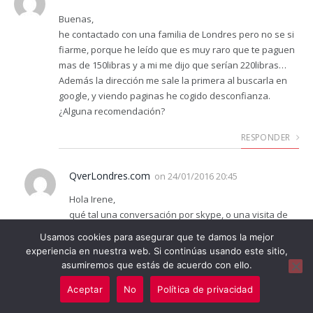
Buenas,
he contactado con una familia de Londres pero no se si
fiarme, porque he leído que es muy raro que te paguen
mas de 150libras y a mi me dijo que serían 220libras…
Además la dirección me sale la primera al buscarla en
google, y viendo paginas he cogido desconfianza.
¿Alguna recomendación?
RESPONDER
QverLondres.com
on
24/01/2016 20:45
Hola Irene,
qué tal una conversación por skype, o una visita de
un fin de semana para conocerlos antes de decidir…
Usamos cookies para asegurar que te damos la mejor
La cantidad depende un poco de las condiciones que
experiencia en nuestra web. Si continúas usando este sitio,
te ponen, las horas de trabajo, el número de niños…
asumiremos que estás de acuerdo con ello.
RESPONDER
Aceptar
No
Política de privacidad