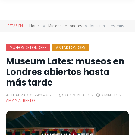
ESTÁS EN
Home
Museos de Londres
Museum Lates: museos en Londres abiertos hasta más tarde
»
»
MUSEOS DE LONDRES
VISITAR LONDRES
Museum Lates: museos en
Londres abiertos hasta
más tarde
ACTUALIZADO:
29/05/2025
2 COMENTARIOS
3 MINUTOS
AMY Y ALBERTO