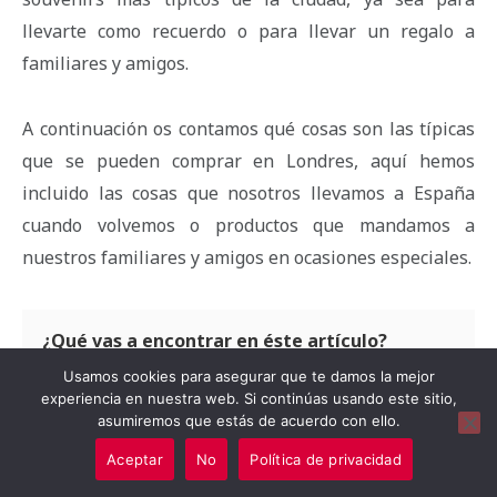
llevarte como recuerdo o para llevar un regalo a
familiares y amigos.
A continuación os contamos qué cosas son las típicas
que se pueden comprar en Londres, aquí hemos
incluido las cosas que nosotros llevamos a España
cuando volvemos o productos que mandamos a
nuestros familiares y amigos en ocasiones especiales.
¿Qué vas a encontrar en éste artículo?
ocultar
Usamos cookies para asegurar que te damos la mejor
experiencia en nuestra web. Si continúas usando este sitio,
1
Shortbread biscuits
asumiremos que estás de acuerdo con ello.
2
Comprar Té típico en Londres
Aceptar
No
Política de privacidad
3
Mermelada