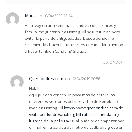
Maita
on
10/04/2019 18:14
Hola, voy en una semana a Londres con mis hijos y
familia, me gustaria ir a Notting Hill segun tu ruta pero
evitar la parte de antiguedades. Desde donde me
recomiendas hacer la ruta? Crees que me daria tiempo
a hacer tambien Candem? Gracias
RESPONDER
QverLondres.com
on
10/04/2019 20:56
Hola!
Aquí puedes ver con un poco más de detalle las
diferentes secciones del mercadillo de Portobello
road en Notting Hill
https://www.qverlondres.com/de-
visita-por-londres/notting-hill-ruta-recomendada-y-
lugares-de-la-pelicula/
igual lo mejor es empezar por
el final, en la parada de metro de Ladbroke grove en