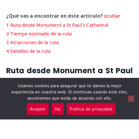
¿Qué vas a encontrar en éste artículo?
ocultar
1
Ruta desde Monument a St Paul´s Cathedral
2
Tiempo estimado de la ruta
3
Atracciones de la ruta
4
Detalles de la ruta
Ruta desde Monument a St Paul
´s Cathedral
Usamos cookies para asegurar que te damos la mejor
experiencia en nuestra web. Si continúas usando este sitio,
asumiremos que estás de acuerdo con ello.
Tiempo estimado de la ruta
Aceptar
No
Política de privacidad
Se trata de un itinerario bastante largo, al que yo
dedicaría prácticamente un día entero, ya que es un
paseo muy agradable y podéis parar a comer en