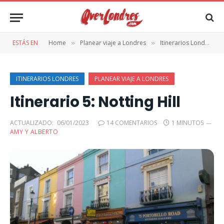
ESTÁS EN
Home
Planear viaje a Londres
Itinerarios Londres
»
»
»
ITINERARIOS LONDRES
PLANEAR VIAJE A LONDRES
Itinerario 5: Notting Hill
ACTUALIZADO:
06/01/2023
14 COMENTARIOS
1 MINUTOS
AMY Y ALBERTO