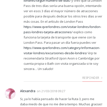
londres/segun-numero-de-dias/
y creo que la London
Pass de tres días sería una buena opción, intentando
ver en esos 3 días el mayor número de atracciones
posible para después dedicar los otros tres días a ver
más cosas. En el artículo de London Pass
https://www.qverlondres.com/visitar-londres/london-
pass-londres-tarjeta-atracciones/
explico como
funciona la tarjeta de transporte que viene con la
London Pass. Para pasar un día fuera puedes ver
https://www.qverlondres.com/category/informacion-
visitar-londres/excursiones-desde-londres/
èrp te
recomendaría Stratford Upon Avon o Cambridge por
cuenta propia o Bath con visita organizada si te soy
sincera… Un saludo!
RESPONDER
Alexandra
on
21/03/2018 09:27
Si, ya lo había pensado de hacer la Ruta 3, pero me
daba miedo de que no me diera tiempo. Muchas gracias!