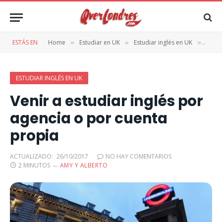
ESTÁS EN
Home
Estudiar en UK
Estudiar inglés en UK
Venir
»
»
»
ESTUDIAR INGLÉS EN UK
Venir a estudiar inglés por
agencia o por cuenta
propia
ACTUALIZADO:
26/10/2017
NO HAY COMENTARIOS
2 MINUTOS
AMY Y ALBERTO