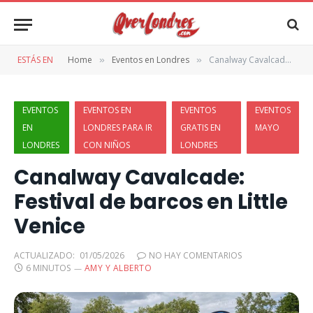
ESTÁS EN
Home
Eventos en Londres
Canalway Cavalcade: Festival de barcos en Little Venice
»
»
EVENTOS
EVENTOS EN
EVENTOS
EVENTOS
EN
LONDRES PARA IR
GRATIS EN
MAYO
LONDRES
CON NIÑOS
LONDRES
Canalway Cavalcade:
Festival de barcos en Little
Venice
ACTUALIZADO:
01/05/2026
NO HAY COMENTARIOS
6 MINUTOS
AMY Y ALBERTO