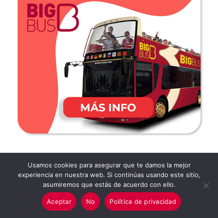
Usamos cookies para asegurar que te damos la mejor
LO ÚLTIMO
MÁS COMENTADO
experiencia en nuestra web. Si continúas usando este sitio,
asumiremos que estás de acuerdo con ello.
Parque infantil en Memoria de la Princesa Diana
Aceptar
No
Política de privacidad
en Kensington Gardens, Londres