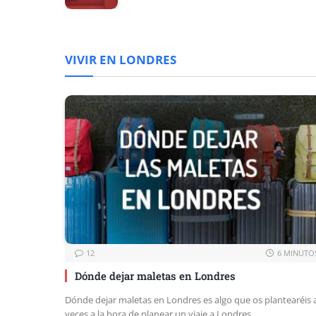
VIVIR EN LONDRES
12
6 MINUTO
Dónde dejar maletas en Londres
Dónde dejar maletas en Londres es algo que os plantearéis 
veces a la hora de planear un viaje a Londres…