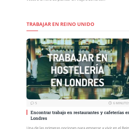
TRABAJAR EN REINO UNIDO
5
6 MINUTO
Encontrar trabajo en restaurantes y cafeterías e
Londres
Una de las primeras opciones para empezar a vivir en el Rei