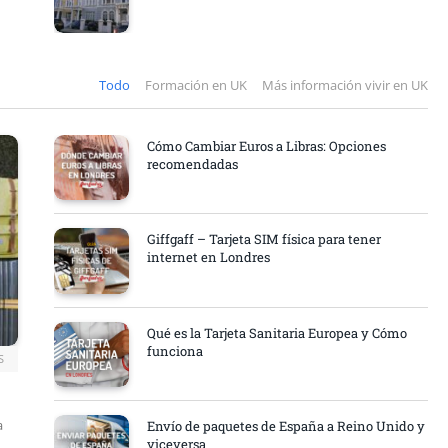
Todo
Formación en UK
Más información vivir en UK
Cómo Cambiar Euros a Libras: Opciones
recomendadas
Giffgaff – Tarjeta SIM física para tener
internet en Londres
Qué es la Tarjeta Sanitaria Europea y Cómo
funciona
S
a
Envío de paquetes de España a Reino Unido y
viceversa